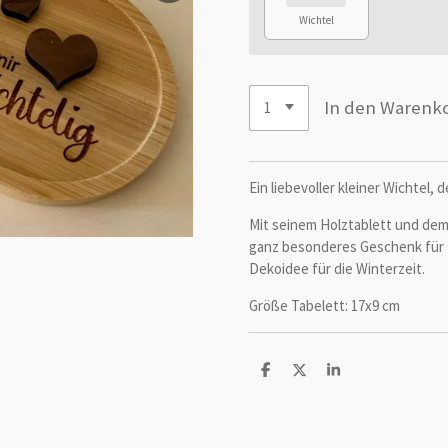
Wichtel
In den Warenk
Ein liebevoller kleiner Wichtel,
Mit seinem Holztablett und dem 
ganz besonderes Geschenk für 
Dekoidee für die Winterzeit.
Größe Tabelett: 17x9 cm
T
T
T
e
e
e
i
i
i
l
l
l
e
e
e