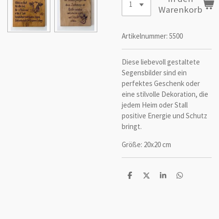
Warenkorb
Artikelnummer:
5500
Diese liebevoll gestaltete
Segensbilder sind ein
perfektes Geschenk oder
eine stilvolle Dekoration, die
jedem Heim oder Stall
positive Energie und Schutz
bringt.
Größe: 20x20 cm
T
T
T
T
e
e
e
e
i
i
i
i
l
l
l
l
e
e
e
e
n
n
n
n