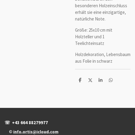
besonderen Holzeinschluss
erhält sie eine einzigartige,
natürliche Note.
Größe: 25x10 cm mit
Holzteller und 1
Teelichteinsatz
Holzdekoration, Lebensbaum
aus Folie in schwarz
T
T
T
T
e
e
e
e
i
i
i
i
l
l
l
l
e
e
e
e
n
n
n
n
☏ +43 664 88279977
©
info.ortis@icloud.com