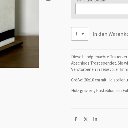
In den Warenk
Diese handgemachte Trauerkerze
Abschieds Trost spendet. Sie wi
Verstorbenen in liebevoller Eri
Größe: 20x10 cm mit Holzteller 
Holz graviert, Pusteblume in Fol
T
T
T
e
e
e