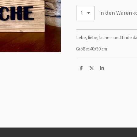
In den Warenk
Lebe, liebe, lache – und finde 
Größe: 40x30 cm
T
T
T
e
e
e
i
i
i
l
l
l
e
e
e
n
n
n