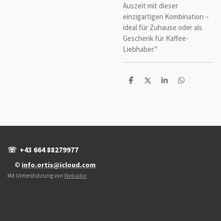
Auszeit mit dieser
einzigartigen Kombination –
ideal für Zuhause oder als
Geschenk für Kaffee-
Liebhaber."
T
T
T
T
e
e
e
e
i
i
i
i
l
l
l
l
e
e
e
e
n
n
n
n
☏ +43 664 88279977
©
info.ortis@icloud.com
Mit Unterstützung von
Webador