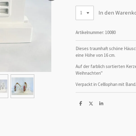
In den Warenk
Artikelnummer:
10080
Dieses traumhaft schöne Häusc
eine Höhe von 16 cm.
Auf der farblich sortierten Kerz
Weihnachten"
Verpackt in Celllophan mit Band
T
T
T
e
e
e
i
i
i
l
l
l
e
e
e
n
n
n