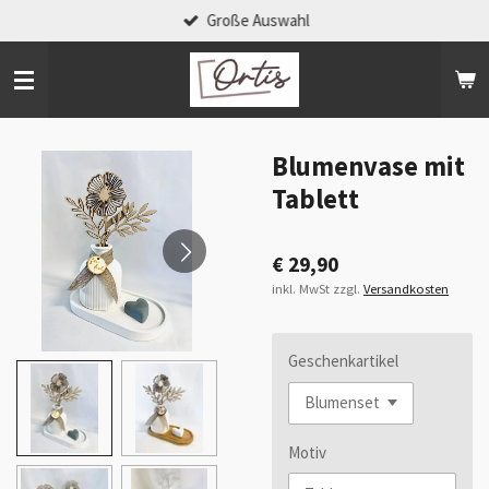
Große Auswahl
Zum
Hauptinhalt
springen
Blumenvase mit
Tablett
€ 29,90
inkl. MwSt zzgl.
Versandkosten
Geschenkartikel
Motiv