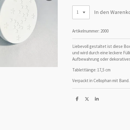
In den Warenk
Artikelnummer:
2000
Liebevoll gestaltet ist diese 
und wird durch eine leckere Fül
Aufbewahrung oder dekoratives 
Tablettlänge: 17,5 cm
Verpackt in Cellophan mit Band.
T
T
T
e
e
e
i
i
i
l
l
l
e
e
e
n
n
n