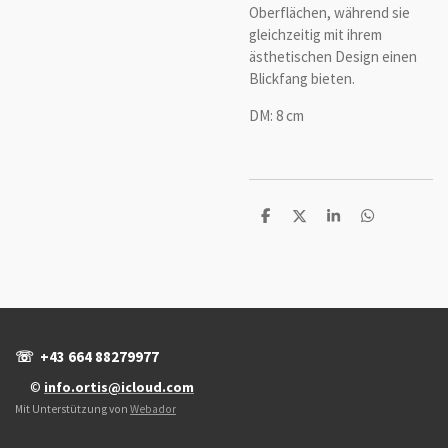
Oberflächen, während sie
gleichzeitig mit ihrem
ästhetischen Design einen
Blickfang bieten.
DM: 8 cm
T
T
T
T
e
e
e
e
i
i
i
i
l
l
l
l
e
e
e
e
n
n
n
n
☏ +43 664 88279977
©
info.ortis@icloud.com
Mit Unterstützung von
Webador